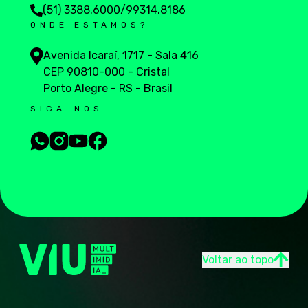
(51) 3388.6000
/
99314.8186
ONDE ESTAMOS?
Avenida Icaraí, 1717 - Sala 416
CEP 90810-000 - Cristal
Porto Alegre - RS - Brasil
SIGA-NOS
Voltar ao topo